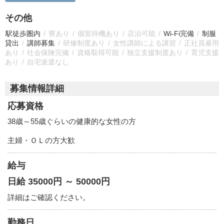
その他
駅徒歩圏内
寮あり
個室待機あり
店泊可能
Wi-Fi完備
制服
貸出
講師募集
研修制度あり
女性講師による講習
正社員雇用
あり
社会保険完備
資格取得可能
独立支援制度あり
育児支援
あり
自宅派遣なし
募集情報詳細
応募資格
38歳～55歳ぐらいの健康的な女性の方
主婦・ＯＬの方大歓
給与
日給 35000円 ～ 50000円
詳細はご確認ください。
勤務日