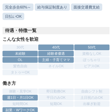
完全歩合60%～
給与保証制度あり
面接交通費支給
日払いOK
待遇・特徴一覧
こんな女性を歓迎
30代
40代
50代
未経験
経験者優遇
資格なしOK
OL
主婦・子育てママ
ぽっちゃり
髪色自由
ネイルOK
ピアスOK
タトゥーOK
働き方
体験・見学OK
即日勤務OK
自由シフト制
週1日・月1日OK
平日のみOK
土日祝のみOK
短時間OK
短期OK
出稼ぎ歓迎
副業・WワークOK