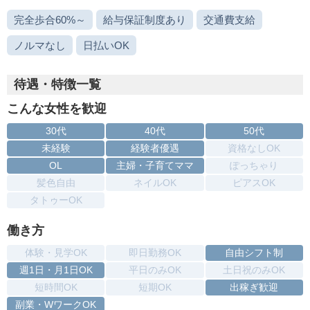
完全歩合60%～
給与保証制度あり
交通費支給
ノルマなし
日払いOK
待遇・特徴一覧
こんな女性を歓迎
30代
40代
50代
未経験
経験者優遇
資格なしOK
OL
主婦・子育てママ
ぽっちゃり
髪色自由
ネイルOK
ピアスOK
タトゥーOK
働き方
体験・見学OK
即日勤務OK
自由シフト制
週1日・月1日OK
平日のみOK
土日祝のみOK
短時間OK
短期OK
出稼ぎ歓迎
副業・WワークOK