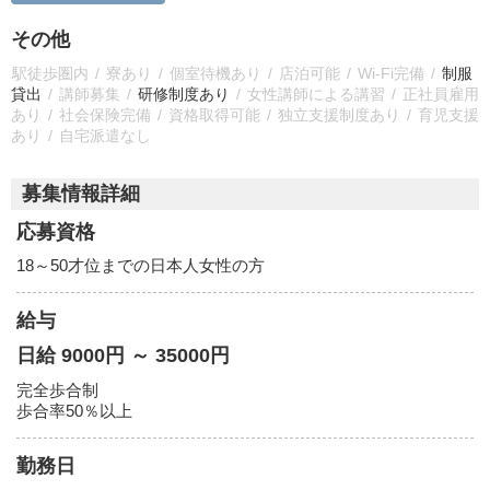
その他
駅徒歩圏内
寮あり
個室待機あり
店泊可能
Wi-Fi完備
制服
貸出
講師募集
研修制度あり
女性講師による講習
正社員雇用
あり
社会保険完備
資格取得可能
独立支援制度あり
育児支援
あり
自宅派遣なし
募集情報詳細
応募資格
18～50才位までの日本人女性の方
給与
日給 9000円 ～ 35000円
完全歩合制
歩合率50％以上
勤務日