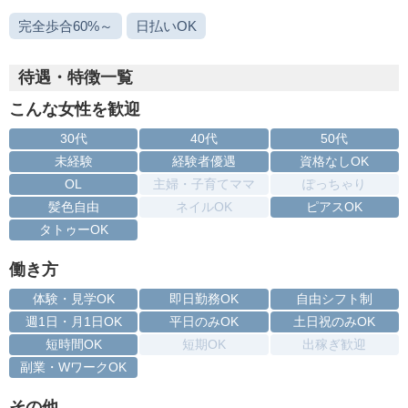
完全歩合60%～
日払いOK
待遇・特徴一覧
こんな女性を歓迎
30代
40代
50代
未経験
経験者優遇
資格なしOK
OL
主婦・子育てママ
ぽっちゃり
髪色自由
ネイルOK
ピアスOK
タトゥーOK
働き方
体験・見学OK
即日勤務OK
自由シフト制
週1日・月1日OK
平日のみOK
土日祝のみOK
短時間OK
短期OK
出稼ぎ歓迎
副業・WワークOK
その他