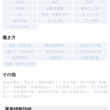
30代
40代
50代
未経験
経験者優遇
資格なしOK
OL
主婦・子育てママ
ぽっちゃり
髪色自由
ネイルOK
ピアスOK
タトゥーOK
働き方
体験・見学OK
即日勤務OK
自由シフト制
週1日・月1日OK
平日のみOK
土日祝のみOK
短時間OK
短期OK
出稼ぎ歓迎
副業・WワークOK
その他
駅徒歩圏内
寮あり
個室待機あり
店泊可能
Wi-Fi完備
制服
貸出
講師募集
研修制度あり
女性講師による講習
正社員雇用
あり
社会保険完備
資格取得可能
独立支援制度あり
育児支援
あり
自宅派遣なし
募集情報詳細