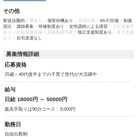
その他
駅徒歩圏内
寮あり
個室待機あり
店泊可能
Wi-Fi完備
制服
貸出
講師募集
研修制度あり
女性講師による講習
正社員雇用
あり
社会保険完備
資格取得可能
独立支援制度あり
育児支援
あり
自宅派遣なし
募集情報詳細
応募資格
25歳～40代後半までの子育て世代が大活躍中
給与
日給 18000円 ～ 50000円
最高手取りは90分コース：9,000円
勤務日
自由出勤制