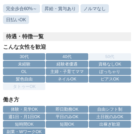
完全歩合60%～
昇給・賞与あり
ノルマなし
日払いOK
待遇・特徴一覧
こんな女性を歓迎
30代
40代
50代
未経験
経験者優遇
資格なしOK
OL
主婦・子育てママ
ぽっちゃり
髪色自由
ネイルOK
ピアスOK
タトゥーOK
働き方
体験・見学OK
即日勤務OK
自由シフト制
週1日・月1日OK
平日のみOK
土日祝のみOK
短時間OK
短期OK
出稼ぎ歓迎
副業・WワークOK