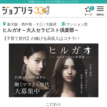
30歳からのメンズエステの求人ならジョブリラ
0
キープ
MENU
新大阪・西中島・十三
/
大阪府
マンション型
ヒルガオ～大人セラピスト倶楽部～
【子育て世代】の稼げる高収入はコチラ!！
こだわり