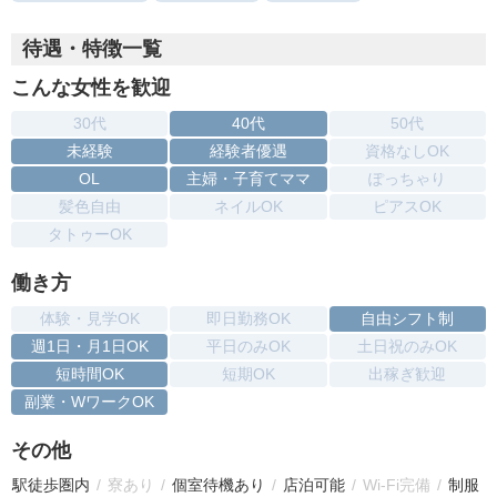
待遇・特徴一覧
こんな女性を歓迎
30代
40代
50代
未経験
経験者優遇
資格なしOK
OL
主婦・子育てママ
ぽっちゃり
髪色自由
ネイルOK
ピアスOK
タトゥーOK
働き方
体験・見学OK
即日勤務OK
自由シフト制
週1日・月1日OK
平日のみOK
土日祝のみOK
短時間OK
短期OK
出稼ぎ歓迎
副業・WワークOK
その他
駅徒歩圏内
寮あり
個室待機あり
店泊可能
Wi-Fi完備
制服