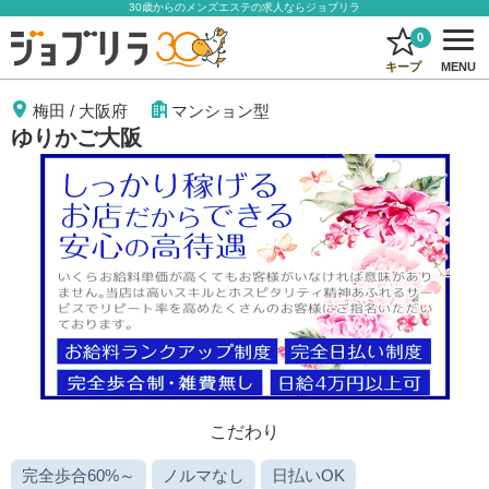
30歳からのメンズエステの求人ならジョブリラ
0
キープ
MENU
梅田
/
大阪府
マンション型
ゆりかご大阪
こだわり
完全歩合60%～
ノルマなし
日払いOK