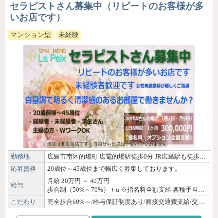
セラピストさん募集中（リピートのお客様が多
いお店です）
マンション型
未経験
勤務地
広島市南区的場町 広電的場駅徒歩0分 JR広島駅も徒歩圏内です ※送迎はご相談下さい
応募資格
20歳位～45歳位まで幅広く募集しております。
月給 20万円 ～ 40万円
給与
歩合制（50%～70%）＋α ※指名料全額支給 各種手当があり頑張るあなたを応援させて頂きます 支給は当日現金払いが基本ですがご希望の締日での振込も対応できます （会社の給与明細もご準備できます）
こだわり
完全歩合60%～/給与保証制度あり/面接交通費支給/交通費支給/ノルマなし/日払いOK/30代/40代/50代/未経験/経験者優遇/OL/主婦・子育てママ/ぽっちゃり/体験・見学OK/自由シフト制/週1日・月1日OK/短時間OK/出稼ぎ歓迎/副業・WワークOK/駅徒歩圏内/寮あり/個室待機あり/店泊可能/Wi-Fi完備/制服貸出/講師募集/研修制度あり/女性講師による講習/資格取得可能/独立支援制度あり/育児支援あり