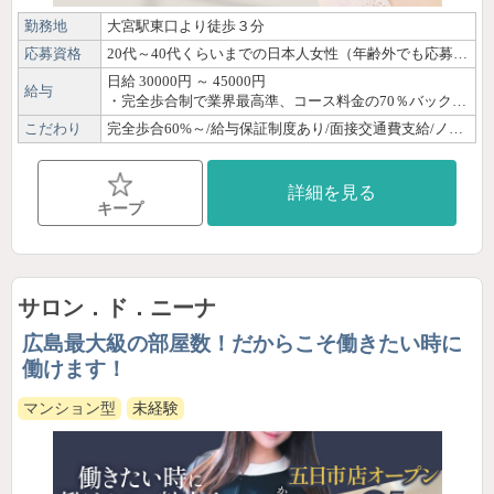
勤務地
大宮駅東口より徒歩３分
応募資格
20代～40代くらいまでの日本人女性（年齢外でも応募可） ・「人を癒す」お仕事に興味がある、または「人を癒すことが好き」な方 ・マッサージを学びたい、技術を身に着けたい方 ・仕事を通じて人間力、女子力を磨きたい方 ・お客様と笑顔で会話できる方 ・おもてなし・マナーを大切にできる方 ・一般社会人の方で、副業で高収入を得たい方 ・未経験者大歓迎！ ・経験者優遇！ 未経験の方は、専属トレーナーが丁寧に技術研修いたします。 必要なのは一生懸命さと笑顔です。 当たり前の事が当たり前に出来るセラピストさんを大募集します。 一般社会人としての常識のある方、ご応募お待ちしております。
日給 30000円 ～ 45000円
給与
・完全歩合制で業界最高準、コース料金の70％バックも可能！ ・月間のご指名本数で さらにお給料はアップします。 ＜お給料の平均例＞ ・1日6H勤務で22,000円から33,000円（勤務時間例：10:00から16:00・17:00から23:00） ・1日8H勤務で30,000円から45,000円（勤務時間例：10:00から18:00・15:00から23:00）
こだわり
完全歩合60%～/給与保証制度あり/面接交通費支給/ノルマなし/日払いOK/30代/40代/未経験/経験者優遇/資格なしOK/OL/主婦・子育てママ/髪色自由/ネイルOK/ピアスOK/体験・見学OK/即日勤務OK/自由シフト制/週1日・月1日OK/平日のみOK/土日祝のみOK/短時間OK/短期OK/副業・WワークOK/駅徒歩圏内/個室待機あり/Wi-Fi完備/制服貸出/研修制度あり
詳細を見る
キープ
サロン．ド．ニーナ
広島最大級の部屋数！だからこそ働きたい時に
働けます！
マンション型
未経験