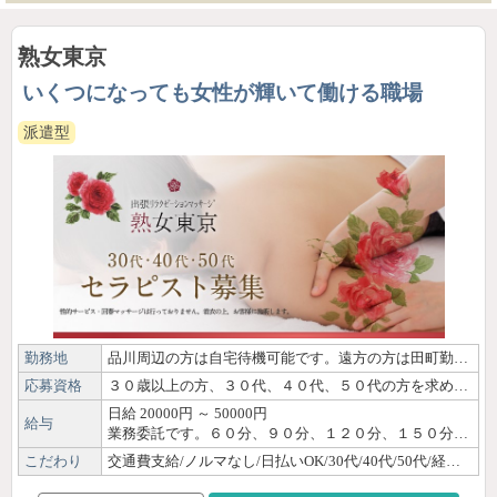
熟女東京
いくつになっても女性が輝いて働ける職場
派遣型
勤務地
品川周辺の方は自宅待機可能です。遠方の方は田町勤務になります
応募資格
３０歳以上の方、３０代、４０代、５０代の方を求めています。マッサージ経験がある方を希望しています。
日給 20000円 ～ 50000円
給与
業務委託です。６０分、９０分、１２０分、１５０分、１８０分またはそれ以上のコースがあります。時間により支給額が変わります １回の仕事につき、施術代の５０パーセントバックと交通費２０００円と指名料１０００円が加算されます。お給料は人により施術した人数にもより変わります
こだわり
交通費支給/ノルマなし/日払いOK/30代/40代/50代/経験者優遇/OL/主婦・子育てママ/体験・見学OK/自由シフト制/短時間OK/副業・WワークOK/駅徒歩圏内/個室待機あり/店泊可能/Wi-Fi完備/制服貸出/研修制度あり/女性講師による講習