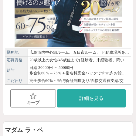
勤務地
広島市内中心部ルーム、五日市ルーム、 と勤務場所を選べます！
応募資格
20歳以上の女性(45歳位まで) 経験者、未経験者、問いません。 学生さん、主婦の方、アルバイトさんも大歓迎です！
日給 30000円 ～ 50000円
給与
歩合制60％～75％＋指名料完全バックです☆彡 お給料は完全歩合制♪ だから頑張った分だけ稼げます❣ お給料獲得例 （給料は歩合制となります） 60％の場合 90分＝7,200円／120分＝9,000円／150分＝10,800円 例１）7時間勤務の場合 120分×3名＝27,000円 １日の合計 27,000円 週３～４日出勤で 一か月45万円～30万円 例２）4時間勤務の場合 120分×1名＝9,000円 90分×1名＝7,200円 １日の合計 16,200円 週2～3日出勤で 一か月で約20万円～15万円 70％の場合 90分＝8,400円／120分＝10,500円／150分＝13,600円 例３）7時間勤務の場合 120分×3名＝31,500円 １日の合計 31,500円 週３～４日出勤で 一か月で約50万円～40万円 例４）4時間勤務の場合 120分×1名＝10,500円 90分×1名＝8,400円 １日の合計 18,900円 週2～3日出勤で 一か月で約25万円～15万円 まずはお気軽にお問い合わせください♪
こだわり
完全歩合60%～/給与保証制度あり/面接交通費支給/交通費支給/ノルマなし/日払いOK/30代/40代/未経験/経験者優遇/資格なしOK/OL/主婦・子育てママ/ぽっちゃり/髪色自由/ネイルOK/ピアスOK/体験・見学OK/即日勤務OK/自由シフト制/週1日・月1日OK/平日のみOK/土日祝のみOK/短時間OK/短期OK/出稼ぎ歓迎/副業・WワークOK/駅徒歩圏内/寮あり/個室待機あり/店泊可能/Wi-Fi完備/制服貸出/研修制度あり/女性講師による講習/資格取得可能/独立支援制度あり/育児支援あり/自宅派遣なし
詳細を見る
キープ
マダム ラ・ペ