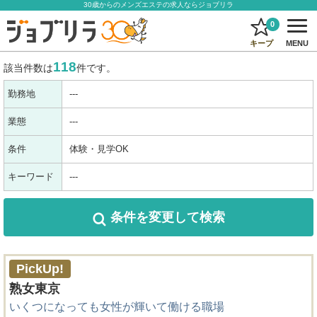
30歳からのメンズエステの求人ならジョブリラ
0
キープ
MENU
118
該当件数は
件です。
勤務地
---
業態
---
条件
体験・見学OK
キーワード
---
条件を変更
して検索
PickUp!
熟女東京
いくつになっても女性が輝いて働ける職場