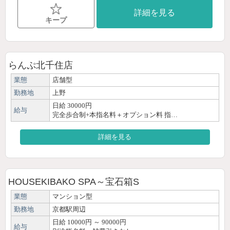
詳細を見る
キープ
らんぷ北千住店
業態
店舗型
勤務地
上野
日給 30000円
給与
完全歩合制+本指名料＋オプション料 指…
詳細を見る
HOUSEKIBAKO SPA～宝石箱S
業態
マンション型
勤務地
京都駅周辺
日給 10000円 ～ 90000円
給与