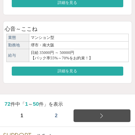
詳細を見る
心音～ここね
業態
マンション型
勤務地
堺市・南大阪
日給 35000円 ～ 50000円
給与
【バック率55%～70%をお約束！】
詳細を見る
72
1
50
件中「
～
件」を表示
1
2