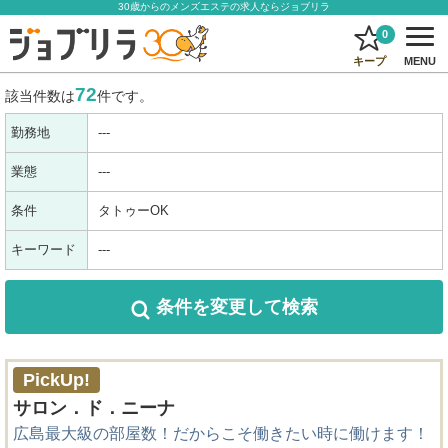
30歳からのメンズエステの求人ならジョブリラ
0
キープ
MENU
72
該当件数は
件です。
勤務地
---
業態
---
条件
タトゥーOK
キーワード
---
条件を変更
して検索
PickUp!
サロン．ド．ニーナ
広島最大級の部屋数！だからこそ働きたい時に働けます！