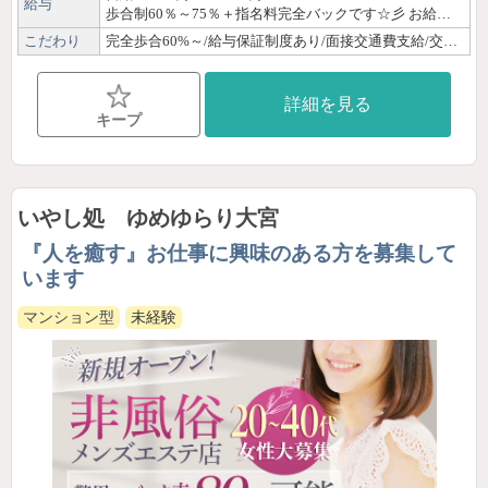
給与
歩合制60％～75％＋指名料完全バックです☆彡 お給料は完全歩合制♪ だから頑張った分だけ稼げます❣ お給料獲得例 （給料は歩合制となります） 60％の場合 90分＝7,200円／120分＝9,000円／150分＝10,800円 例１）7時間勤務の場合 120分×3名＝27,000円 １日の合計 27,000円 週３～４日出勤で 一か月45万円～30万円 例２）4時間勤務の場合 120分×1名＝9,000円 90分×1名＝7,200円 １日の合計 16,200円 週2～3日出勤で 一か月で約20万円～15万円 70％の場合 90分＝8,400円／120分＝10,500円／150分＝13,600円 例３）7時間勤務の場合 120分×3名＝31,500円 １日の合計 31,500円 週３～４日出勤で 一か月で約50万円～40万円 例４）4時間勤務の場合 120分×1名＝10,500円 90分×1名＝8,400円 １日の合計 18,900円 週2～3日出勤で 一か月で約25万円～15万円 まずはお気軽にお問い合わせください♪
こだわり
完全歩合60%～/給与保証制度あり/面接交通費支給/交通費支給/ノルマなし/日払いOK/30代/40代/未経験/経験者優遇/資格なしOK/OL/主婦・子育てママ/ぽっちゃり/髪色自由/ネイルOK/ピアスOK/体験・見学OK/即日勤務OK/自由シフト制/週1日・月1日OK/平日のみOK/土日祝のみOK/短時間OK/短期OK/出稼ぎ歓迎/副業・WワークOK/駅徒歩圏内/寮あり/個室待機あり/店泊可能/Wi-Fi完備/制服貸出/研修制度あり/女性講師による講習/資格取得可能/独立支援制度あり/育児支援あり/自宅派遣なし
詳細を見る
キープ
いやし処 ゆめゆらり大宮
『人を癒す』お仕事に興味のある方を募集して
います
マンション型
未経験