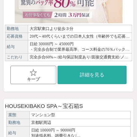
勤務地
大宮駅東口より徒歩３分
応募資格
20代～40代くらいまでの日本人女性（年齢外でも応募可） ・「人を癒す」お仕事に興味がある、または「人を癒すことが好き」な方 ・マッサージを学びたい、技術を身に着けたい方 ・仕事を通じて人間力、女子力を磨きたい方 ・お客様と笑顔で会話できる方 ・おもてなし・マナーを大切にできる方 ・一般社会人の方で、副業で高収入を得たい方 ・未経験者大歓迎！ ・経験者優遇！ 未経験の方は、専属トレーナーが丁寧に技術研修いたします。 必要なのは一生懸命さと笑顔です。 当たり前の事が当たり前に出来るセラピストさんを大募集します。 一般社会人としての常識のある方、ご応募お待ちしております。
日給 30000円 ～ 45000円
給与
・完全歩合制で業界最高準、コース料金の70％バックも可能！ ・月間のご指名本数で さらにお給料はアップします。 ＜お給料の平均例＞ ・1日6H勤務で22,000円から33,000円（勤務時間例：10:00から16:00・17:00から23:00） ・1日8H勤務で30,000円から45,000円（勤務時間例：10:00から18:00・15:00から23:00）
こだわり
完全歩合60%～/給与保証制度あり/面接交通費支給/ノルマなし/日払いOK/30代/40代/未経験/経験者優遇/資格なしOK/OL/主婦・子育てママ/髪色自由/ネイルOK/ピアスOK/体験・見学OK/即日勤務OK/自由シフト制/週1日・月1日OK/平日のみOK/土日祝のみOK/短時間OK/短期OK/副業・WワークOK/駅徒歩圏内/個室待機あり/Wi-Fi完備/制服貸出/研修制度あり
詳細を見る
キープ
HOUSEKIBAKO SPA～宝石箱S
業態
マンション型
勤務地
京都駅周辺
日給 10000円 ～ 90000円
給与
別途指名料。雑費引きなし。