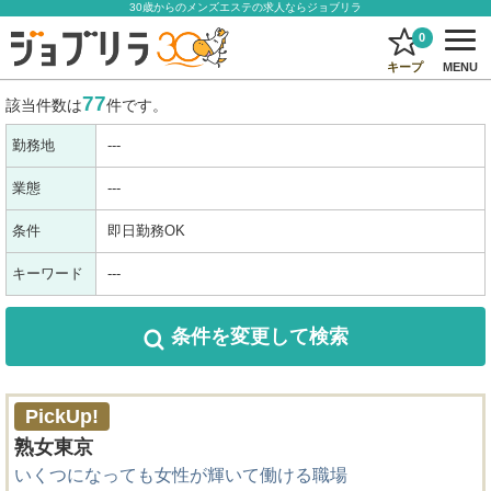
30歳からのメンズエステの求人ならジョブリラ
0
キープ
MENU
77
該当件数は
件です。
勤務地
---
業態
---
条件
即日勤務OK
キーワード
---
条件を変更
して検索
PickUp!
熟女東京
いくつになっても女性が輝いて働ける職場