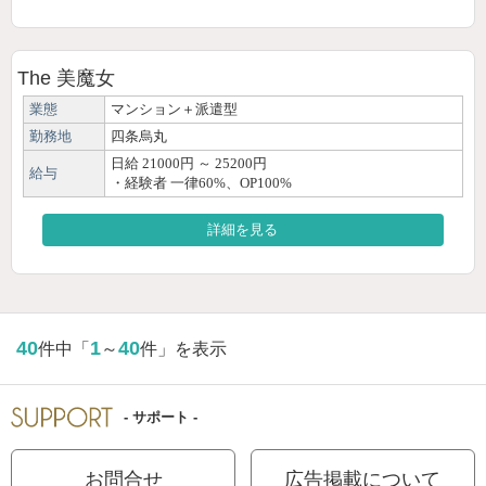
The 美魔女
業態
マンション＋派遣型
勤務地
四条烏丸
日給 21000円 ～ 25200円
給与
・経験者 一律60%、OP100%
詳細を見る
40
1
40
件中「
～
件」を表示
- サポート -
お問合せ
広告掲載について