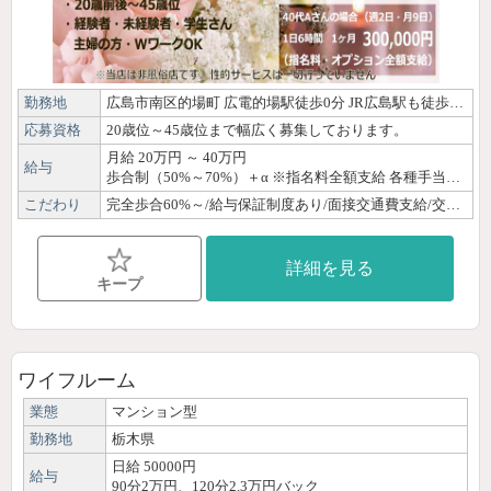
勤務地
広島市南区的場町 広電的場駅徒歩0分 JR広島駅も徒歩圏内です ※送迎はご相談下さい
応募資格
20歳位～45歳位まで幅広く募集しております。
月給 20万円 ～ 40万円
給与
歩合制（50%～70%）＋α ※指名料全額支給 各種手当があり頑張るあなたを応援させて頂きます 支給は当日現金払いが基本ですがご希望の締日での振込も対応できます （会社の給与明細もご準備できます）
こだわり
完全歩合60%～/給与保証制度あり/面接交通費支給/交通費支給/ノルマなし/日払いOK/30代/40代/50代/未経験/経験者優遇/OL/主婦・子育てママ/ぽっちゃり/体験・見学OK/自由シフト制/週1日・月1日OK/短時間OK/出稼ぎ歓迎/副業・WワークOK/駅徒歩圏内/寮あり/個室待機あり/店泊可能/Wi-Fi完備/制服貸出/講師募集/研修制度あり/女性講師による講習/資格取得可能/独立支援制度あり/育児支援あり
詳細を見る
キープ
ワイフルーム
業態
マンション型
勤務地
栃木県
日給 50000円
給与
90分2万円、120分2.3万円バック