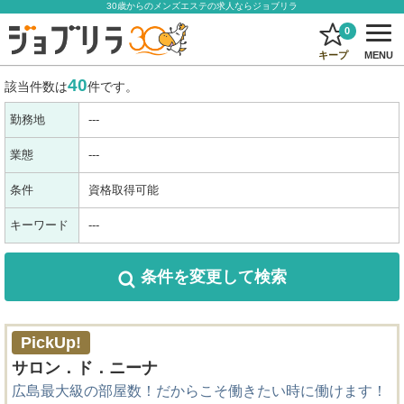
30歳からのメンズエステの求人ならジョブリラ
0
キープ
MENU
40
該当件数は
件です。
勤務地
---
業態
---
条件
資格取得可能
キーワード
---
条件を変更
して検索
PickUp!
サロン．ド．ニーナ
広島最大級の部屋数！だからこそ働きたい時に働けます！