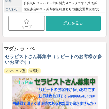
給与
歩合制60％～75％＋指名料完全バックです☆彡 お給料は完全歩合制♪ だから頑張った分だけ稼げます❣ お給料獲得例 （給料は歩合制となります） 60％の場合 90分＝7,200円／120分＝9,000円／150分＝10,800円 例１）7時間勤務の場合 120分×3名＝27,000円 １日の合計 27,000円 週３～４日出勤で 一か月45万円～30万円 例２）4時間勤務の場合 120分×1名＝9,000円 90分×1名＝7,200円 １日の合計 16,200円 週2～3日出勤で 一か月で約20万円～15万円 70％の場合 90分＝8,400円／120分＝10,500円／150分＝13,600円 例３）7時間勤務の場合 120分×3名＝31,500円 １日の合計 31,500円 週３～４日出勤で 一か月で約50万円～40万円 例４）4時間勤務の場合 120分×1名＝10,500円 90分×1名＝8,400円 １日の合計 18,900円 週2～3日出勤で 一か月で約25万円～15万円 まずはお気軽にお問い合わせください♪
こだわり
完全歩合60%～/給与保証制度あり/面接交通費支給/交通費支給/ノルマなし/日払いOK/30代/40代/未経験/経験者優遇/資格なしOK/OL/主婦・子育てママ/ぽっちゃり/髪色自由/ネイルOK/ピアスOK/体験・見学OK/即日勤務OK/自由シフト制/週1日・月1日OK/平日のみOK/土日祝のみOK/短時間OK/短期OK/出稼ぎ歓迎/副業・WワークOK/駅徒歩圏内/寮あり/個室待機あり/店泊可能/Wi-Fi完備/制服貸出/研修制度あり/女性講師による講習/資格取得可能/独立支援制度あり/育児支援あり/自宅派遣なし
詳細を見る
キープ
マダム ラ・ペ
セラピストさん募集中（リピートのお客様が多
いお店です）
マンション型
未経験