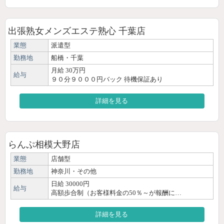
出張熟女メンズエステ熟心 千葉店
業態
派遣型
勤務地
船橋・千葉
月給 30万円
給与
９０分９０００円バック 待機保証あり
詳細を見る
らんぷ相模大野店
業態
店舗型
勤務地
神奈川・その他
日給 30000円
給与
高額歩合制（お客様料金の50％～が報酬に…
詳細を見る