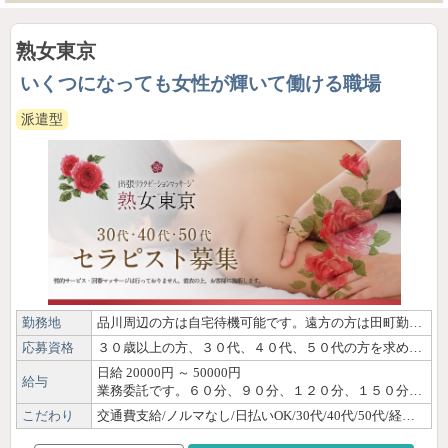
熟女東京
いくつになっても女性が輝いて働ける職場
派遣型
勤務地
品川周辺の方は自宅待機可能です。遠方の方は田町勤務になります
応募資格
３０歳以上の方、３０代、４０代、５０代の方を求めています。マッサージ経験がある方を希望しています。
日給 20000円 ～ 50000円
給与
業務委託です。６０分、９０分、１２０分、１５０分、１８０分またはそれ以上のコースがあります。時間により支給額が変わります １回の仕事につき、施術代の５０パーセントバックと交通費２０００円と指名料１０００円が加算されます。お給料は人により施術した人数にもより変わります
こだわり
交通費支給/ノルマなし/日払いOK/30代/40代/50代/経験者優遇/OL/主婦・子育てママ/体験・見学OK/自由シフト制/短時間OK/副業・WワークOK/駅徒歩圏内/個室待機あり/店泊可能/Wi-Fi完備/制服貸出/研修制度あり/女性講師による講習