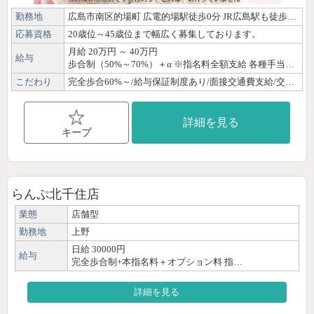
勤務地
広島市南区的場町 広電的場駅徒歩0分 JR広島駅も徒歩圏内です ※送迎はご相談下さい
応募資格
20歳位～45歳位まで幅広く募集しております。
月給 20万円 ～ 40万円
給与
歩合制（50%～70%）＋α ※指名料全額支給 各種手当があり頑張るあなたを応援させて頂きます 支給は当日現金払いが基本ですがご希望の締日での振込も対応できます （会社の給与明細もご準備できます）
こだわり
完全歩合60%～/給与保証制度あり/面接交通費支給/交通費支給/ノルマなし/日払いOK/30代/40代/50代/未経験/経験者優遇/OL/主婦・子育てママ/ぽっちゃり/体験・見学OK/自由シフト制/週1日・月1日OK/短時間OK/出稼ぎ歓迎/副業・WワークOK/駅徒歩圏内/寮あり/個室待機あり/店泊可能/Wi-Fi完備/制服貸出/講師募集/研修制度あり/女性講師による講習/資格取得可能/独立支援制度あり/育児支援あり
詳細を見る
キープ
らんぷ北千住店
業態
店舗型
勤務地
上野
日給 30000円
給与
完全歩合制+本指名料＋オプション料 指…
詳細を見る