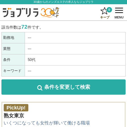
30歳からのメンズエステの求人ならジョブリラ
0
キープ
MENU
72
該当件数は
件です。
勤務地
---
業態
---
条件
50代
キーワード
---
条件を変更
して検索
PickUp!
熟女東京
いくつになっても女性が輝いて働ける職場