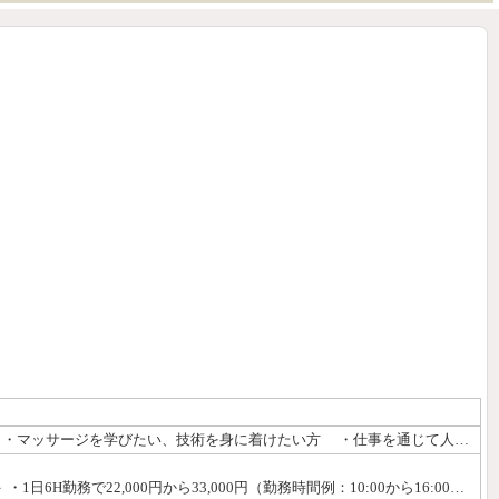
20代～40代くらいまでの日本人女性（年齢外でも応募可） ・「人を癒す」お仕事に興味がある、または「人を癒すことが好き」な方 ・マッサージを学びたい、技術を身に着けたい方 ・仕事を通じて人間力、女子力を磨きたい方 ・お客様と笑顔で会話できる方 ・おもてなし・マナーを大切にできる方 ・一般社会人の方で、副業で高収入を得たい方 ・未経験者大歓迎！ ・経験者優遇！ 未経験の方は、専属トレーナーが丁寧に技術研修いたします。 必要なのは一生懸命さと笑顔です。 当たり前の事が当たり前に出来るセラピストさんを大募集します。 一般社会人としての常識のある方、ご応募お待ちしております。
・完全歩合制で業界最高準、コース料金の70％バックも可能！ ・月間のご指名本数で さらにお給料はアップします。 ＜お給料の平均例＞ ・1日6H勤務で22,000円から33,000円（勤務時間例：10:00から16:00・17:00から23:00） ・1日8H勤務で30,000円から45,000円（勤務時間例：10:00から18:00・15:00から23:00）