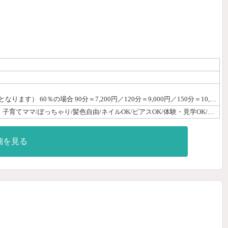
歩合制60％～75％＋指名料完全バックです☆彡 お給料は完全歩合制♪ だから頑張った分だけ稼げます❣ お給料獲得例 （給料は歩合制となります） 60％の場合 90分＝7,200円／120分＝9,000円／150分＝10,800円 例１）7時間勤務の場合 120分×3名＝27,000円 １日の合計 27,000円 週３～４日出勤で 一か月45万円～30万円 例２）4時間勤務の場合 120分×1名＝9,000円 90分×1名＝7,200円 １日の合計 16,200円 週2～3日出勤で 一か月で約20万円～15万円 70％の場合 90分＝8,400円／120分＝10,500円／150分＝13,600円 例３）7時間勤務の場合 120分×3名＝31,500円 １日の合計 31,500円 週３～４日出勤で 一か月で約50万円～40万円 例４）4時間勤務の場合 120分×1名＝10,500円 90分×1名＝8,400円 １日の合計 18,900円 週2～3日出勤で 一か月で約25万円～15万円 まずはお気軽にお問い合わせください♪
完全歩合60%～/給与保証制度あり/面接交通費支給/交通費支給/ノルマなし/日払いOK/30代/40代/未経験/経験者優遇/資格なしOK/OL/主婦・子育てママ/ぽっちゃり/髪色自由/ネイルOK/ピアスOK/体験・見学OK/即日勤務OK/自由シフト制/週1日・月1日OK/平日のみOK/土日祝のみOK/短時間OK/短期OK/出稼ぎ歓迎/副業・WワークOK/駅徒歩圏内/寮あり/個室待機あり/店泊可能/Wi-Fi完備/制服貸出/研修制度あり/女性講師による講習/資格取得可能/独立支援制度あり/育児支援あり/自宅派遣なし
細を見る