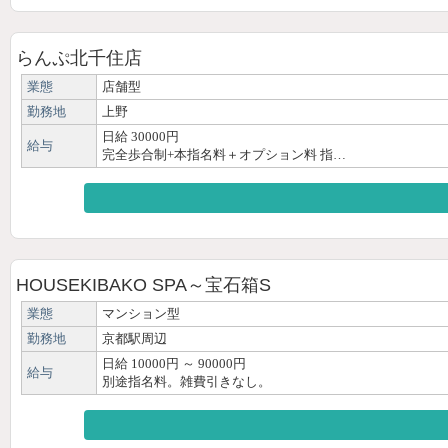
らんぷ北千住店
業態
店舗型
勤務地
上野
日給 30000円
給与
完全歩合制+本指名料＋オプション料 指…
HOUSEKIBAKO SPA～宝石箱S
業態
マンション型
勤務地
京都駅周辺
日給 10000円 ～ 90000円
給与
別途指名料。雑費引きなし。