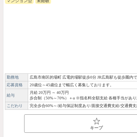
マンション型
未経験
勤務地
広島市南区的場町 広電的場駅徒歩0分 JR広島駅も徒歩圏内
応募資格
20歳位～45歳位まで幅広く募集しております。
月給 20万円 ～ 40万円
給与
歩合制（50%～70%）＋α ※指名料全額支給 各種手当
こだわり
キープ